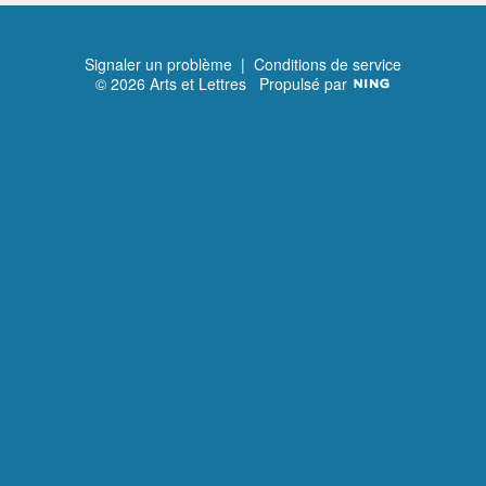
Premier
Précédent
Suivant
Signaler un problème
|
Conditions de service
© 2026 Arts et Lettres
Propulsé par