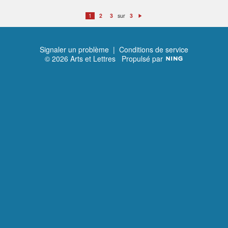
sur
1
2
3
3
S
ui
v
a
n
t
Signaler un problème
|
Conditions de service
© 2026 Arts et Lettres
Propulsé par