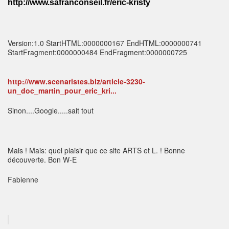
http://www.safranconseil.fr/eric-kristy
Version:1.0 StartHTML:0000000167 EndHTML:0000000741
StartFragment:0000000484 EndFragment:0000000725
http://www.scenaristes.biz/article-3230-
un_doc_martin_pour_eric_kri...
Sinon....Google.....sait tout
Mais ! Mais: quel plaisir que ce site ARTS et L. ! Bonne
découverte. Bon W-E
Fabienne