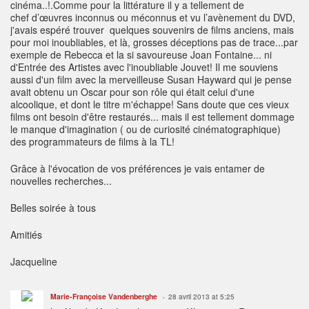
cinéma..!.Comme pour la littérature il y a tellement de
chef d’œuvres inconnus ou méconnus et vu l’avènement du DVD,
j'avais espéré trouver quelques souvenirs de films anciens, mais
pour moi inoubliables, et là, grosses déceptions pas de trace...par
exemple de Rebecca et la si savoureuse Joan Fontaine... ni
d'Entrée des Artistes avec l'inoubliable Jouvet! Il me souviens
aussi d'un film avec la merveilleuse Susan Hayward qui je pense
avait obtenu un Oscar pour son rôle qui était celui d'une
alcoolique, et dont le titre m'échappe! Sans doute que ces vieux
films ont besoin d'être restaurés... mais il est tellement dommage
le manque d'imagination ( ou de curiosité cinématographique)
des programmateurs de films à la TL!
Grâce à l'évocation de vos préférences je vais entamer de
nouvelles recherches...
Belles soirée à tous
Amitiés
Jacqueline
Marie-Françoise Vandenberghe
28 avril 2013 at 5:25