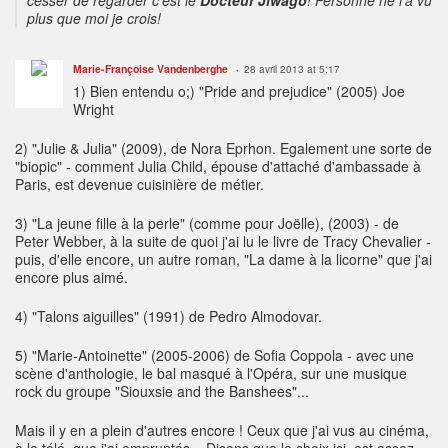
cesser de regarder c'est le
Docteur Jiwago
! Personne ne l'a vu
plus que moi je crois!
Marie-Françoise Vandenberghe
28 avril 2013 at 5:17
1) Bien entendu o;) "Pride and prejudice" (2005) Joe
Wright
2) "Julie & Julia" (2009), de Nora Eprhon. Egalement une sorte de
"biopic" - comment Julia Child, épouse d'attaché d'ambassade à
Paris, est devenue cuisinière de métier.
3) "La jeune fille à la perle" (comme pour Joëlle), (2003) - de
Peter Webber, à la suite de quoi j'ai lu le livre de Tracy Chevalier -
puis, d'elle encore, un autre roman, "La dame à la licorne" que j'ai
encore plus aimé.
4) "Talons aiguilles" (1991) de Pedro Almodovar.
5) "Marie-Antoinette" (2005-2006) de Sofia Coppola - avec une
scène d'anthologie, le bal masqué à l'Opéra, sur une musique
rock du groupe "Siouxsie and the Banshees"...
Mais il y en a plein d'autres encore ! Ceux que j'ai vus au cinéma,