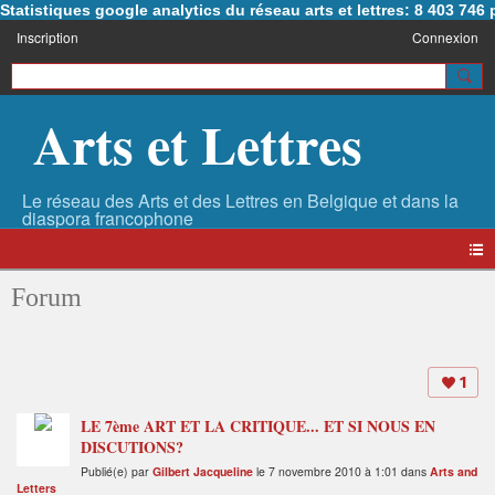
Statistiques google analytics du réseau arts et lettres: 8 403 74
Inscription
Connexion
Arts et Lettres
Forum
1
LE 7ème ART ET LA CRITIQUE... ET SI NOUS EN
DISCUTIONS?
Publié(e) par
Gilbert Jacqueline
le 7 novembre 2010 à 1:01 dans
Arts and
Letters