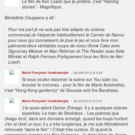
Le film de Ken Loach que je préfère, c'est "Raining
stones" - Magnifique.
Bénédicte Ceuppens a dit :
Pour ma part je ne suis pas très adepte du cinéma
commercial.Je fréquente habituellement le Caméo de Namur
pour ceux qui connaissent.Je joue le jeu et vous livre mon
palmares:deux véritables coups de coeur:Snow Cake avec
Sigourney Weaver et Alan Rickman et The Reader avec Kate
Winslet et Ralph Fiennes.Pratiquement tous les films de Ken
Loach.
Marie-Françoise Vandenberghe
28 avril 2013 at 5:22
Si vous voulez visionner la scène sur You tube (ou
écouter le morceau - pour le film de Marie-Antoinette),
c'est "Hong Kong garden(s)" de Siouxsie and the Banshees.
Marie-Françoise Vandenberghe
28 avril 2013 at 5:21
J'ai aussi adoré Doctor Zhivago. Il y a quelques scènes
superbes. Le train de Strelnikov... Les poèmes que
Jivago écrit, dans son domaine enneigé, quand les loups hurlent.
J'en ai rêvé un jour, il y a très longtemps, je me suis littéralement
retrouvée "dans le film" ! C'était très curieux. Et quand le
personnage incarné par Alec Guinness - le demi-frère de Jivago,