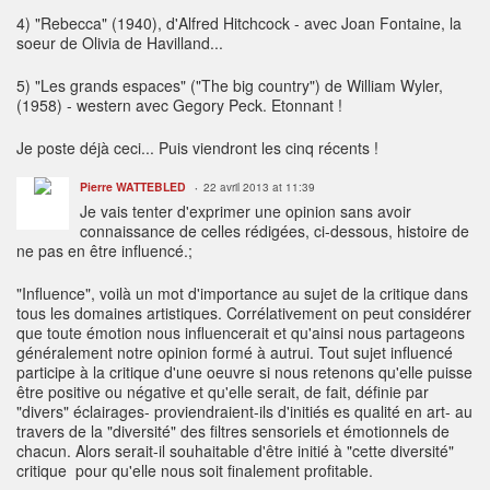
4) "Rebecca" (1940), d'Alfred Hitchcock - avec Joan Fontaine, la
soeur de Olivia de Havilland...
5) "Les grands espaces" ("The big country") de William Wyler,
(1958) - western avec Gegory Peck. Etonnant !
Je poste déjà ceci... Puis viendront les cinq récents !
Pierre WATTEBLED
22 avril 2013 at 11:39
Je vais tenter d'exprimer une opinion sans avoir
connaissance de celles rédigées, ci-dessous, histoire de
ne pas en être influencé.;
"Influence", voilà un mot d'importance au sujet de la critique dans
tous les domaines artistiques. Corrélativement on peut considérer
que toute émotion nous influencerait et qu'ainsi nous partageons
généralement notre opinion formé à autrui. Tout sujet influencé
participe à la critique d'une oeuvre si nous retenons qu'elle puisse
être positive ou négative et qu'elle serait, de fait, définie par
"divers" éclairages- proviendraient-ils d'initiés es qualité en art- au
travers de la "diversité" des filtres sensoriels et émotionnels de
chacun. Alors serait-il souhaitable d'être initié à "cette diversité"
critique pour qu'elle nous soit finalement profitable.