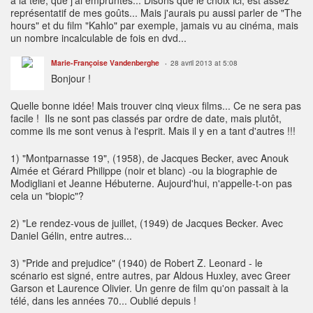
à la télé, que j'ai empruntés... Disons que le choix ici, est assez
représentatif de mes goûts... Mais j'aurais pu aussi parler de "The
hours" et du film "Kahlo" par exemple, jamais vu au cinéma, mais
un nombre incalculable de fois en dvd...
Marie-Françoise Vandenberghe
28 avril 2013 at 5:08
Bonjour !
Quelle bonne idée! Mais trouver cinq vieux films... Ce ne sera pas
facile ! Ils ne sont pas classés par ordre de date, mais plutôt,
comme ils me sont venus à l'esprit. Mais il y en a tant d'autres !!!
1) "Montparnasse 19", (1958), de Jacques Becker, avec Anouk
Aimée et Gérard Philippe (noir et blanc) -ou la biographie de
Modigliani et Jeanne Hébuterne. Aujourd'hui, n'appelle-t-on pas
cela un "biopic"?
2) "Le rendez-vous de juillet, (1949) de Jacques Becker. Avec
Daniel Gélin, entre autres...
3) "Pride and prejudice" (1940) de Robert Z. Leonard - le
scénario est signé, entre autres, par Aldous Huxley, avec Greer
Garson et Laurence Olivier. Un genre de film qu'on passait à la
télé, dans les années 70... Oublié depuis !