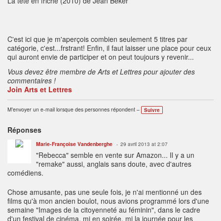
La tête en friche (2010) de Jean Beker
C'est ici que je m'aperçois combien seulement 5 titres par
catégorie, c'est...frstrant! Enfin, il faut laisser une place pour ceux
qui auront envie de participer et on peut toujours y revenir...
Vous devez être membre de Arts et Lettres pour ajouter des
commentaires !
Join Arts et Lettres
M'envoyer un e-mail lorsque des personnes répondent –
Suivre
Réponses
Marie-Françoise Vandenberghe
29 avril 2013 at 2:07
"Rebecca" semble en vente sur Amazon... Il y a un
"remake" aussi, anglais sans doute, avec d'autres
comédiens.
Chose amusante, pas une seule fois, je n'ai mentionné un des
films qu'à mon ancien boulot, nous avions programmé lors d'une
semaine "Images de la citoyenneté au féminin", dans le cadre
d'un festival de cinéma, mi en soirée, mi la journée pour les