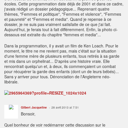
écoles. Cette programmation date déjà de 2001 et dans ce cadre,
j'avais rédigé un dossier pédagogique... Reprenant quatre
thèmes, "Femmes et politique", "Femmes et violence", "Femmes
et pauvreté" et "Femmes et media". Quand je repense à ce
dossier, je ne suis pas vraiment satisfaite de ce que j'ai fait.
Aujourd'hui, je ferais tout à fait différemment. Enfin, la photo ci-
dessous est extraite du chapitre "femmes et media"...
Dans la programmation, il y avait un film de Ken Loach. Pour le
moment, le titre ne me revient pas, mais c'était sur la situation
d'une femme mère de plusieurs enfants, tous retirés à sa garde
et mis dans un orphelinat... D'après une histoire vraie. Elle
rencontrait quelqu'un et, à deux, ils commençaient un combat
pour récupérer la garde des enfants (dont un de leurs bébés)...
Sans y arriver pour tous. Dénonciation de l'Angleterre néo-
libérale.
Gilbert Jacqueline
28 avril 2013 at 7:51
Bonsoir,
Quel bonheur de voir redémarrer cette discussion sur le